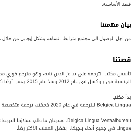
قيمنا الأساسية.
بيان مهمتنا
من اجل الوصول الي مجتمع مترابط ، نساهم بشكل إيجابي من خلال ر
قصتنا
تأسس مكتب الترجمة على يد عز الدين تايه، وهو مترجم فوري محلف
الجنسية في بروكسل في عام 2012 ومنذ عام 2015 يعمل أيضًا كمدرس للتوجيه الاجتماعي في وكالة AGII.
بدأ مكتب
Belgica Lingua
للترجمة في عام 2020 كمكتب ترجمة متخصصة للترجمات العربية والهولندية والإنجليزية تحت اسم
Lingua في جميع أنحاء بلجيكا، بفضل العملاء الأكثر رضاً.