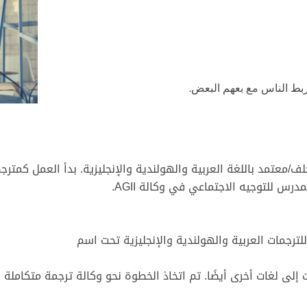
بط الناس مع بعهم البعض.
/معتمد باللغة العربية والهولندية والإنجليزية. بدأ العمل كمت