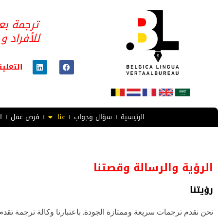
خطي
لى
ترجمة بع
لمحتوى
للأفراد و
L
F
التعلي
i
a
n
c
k
e
e
b
d
o
i
o
n
k
الرئيسية
سؤال وجواب
عنا
فرص عمل
ا
الرؤية والرسالة وقصتنا
رؤيتنا
نحن نقدم ترجمات سريعة وممتازة الجودة. باعتبارنا وكالة ترجمة تقدم 