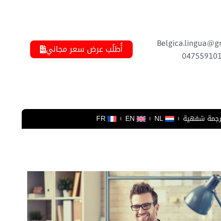
Belgica.lingua@g
أُطلُب عرض سعر مجاني
04755910
رجمة شفهية
NL
EN
FR