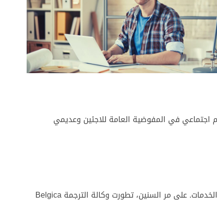
رجم اجتماعي في المفوضية العامة للاجئين وعديمي
Belgica Lingua Vertaalbureau. وسرعان ما طلب عملاؤنا الترجمات إلى لغات أخرى أيضًا. تم اتخاذ الخطوة نحو وكالة ترجمة متكاملة الخدمات. على مر السنين، تطورت وكالة الترجمة Belgica