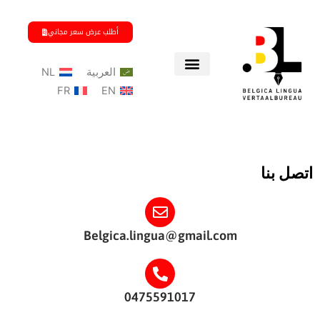
خطي
لى
أطلب عرض سعر مجاني
لمحتوى
العربية
NL
FR
EN
اتصل بنا
Belgica.lingua@gmail.com
0475591017