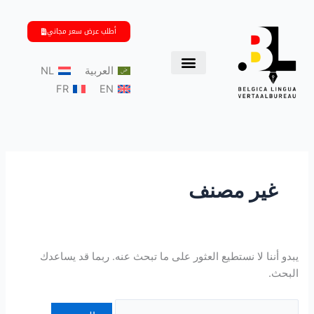
خطي
البحث
لى
عن:
أطلب عرض سعر مجاني
لمحتوى
العربية
NL
FR
EN
غير مصنف
يبدو أننا لا نستطيع العثور على ما تبحث عنه. ربما قد يساعدك
البحث.